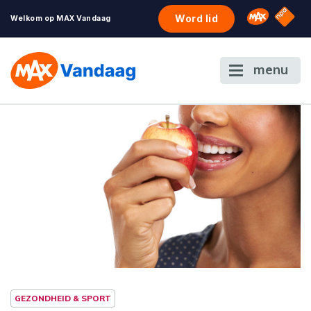
NPO S
Omroep 
Word lid
Welkom op MAX Vandaag
menu
GEZONDHEID & SPORT