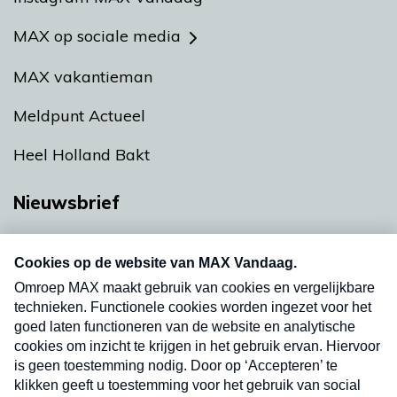
MAX op sociale media
MAX vakantieman
Meldpunt Actueel
Heel Holland Bakt
Nieuwsbrief
Neem hier een gratis abonnement op onze
nieuwsbrief. Elke vrijdag- en dinsdagochtend in
uw mailbox.
Verzend