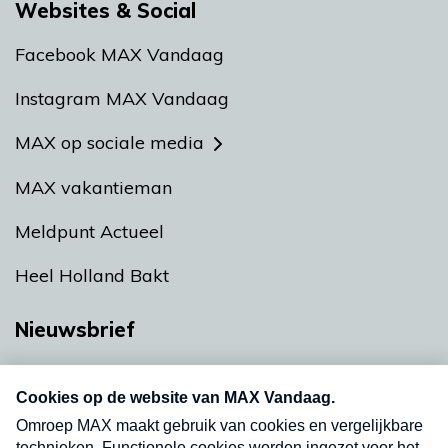
Websites & Social
Facebook MAX Vandaag
Instagram MAX Vandaag
MAX op sociale media
MAX vakantieman
Meldpunt Actueel
Heel Holland Bakt
Nieuwsbrief
Neem hier een gratis abonnement op onze
nieuwsbrief. Elke vrijdag- en dinsdagochtend in
uw mailbox.