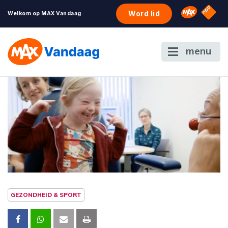
NPO S
Omroep 
Word lid
Welkom op MAX Vandaag
menu
GEZONDHEID & SPORT