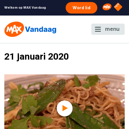
NPO S
Omroep 
Word lid
Welkom op MAX Vandaag
menu
21 januari 2020