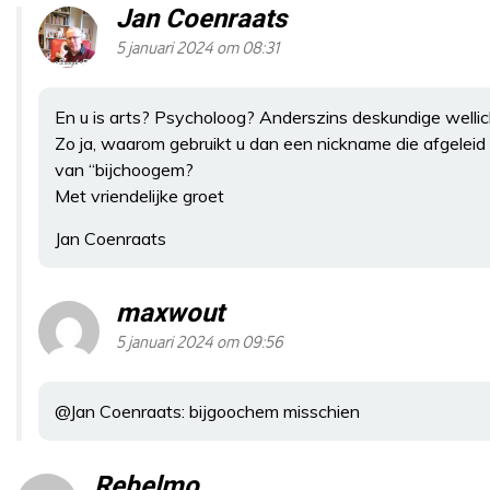
Jan Coenraats
5 januari 2024 om 08:31
En u is arts? Psycholoog? Anderszins deskundige wellic
Zo ja, waarom gebruikt u dan een nickname die afgeleid l
van “bijchoogem?
Met vriendelijke groet
Jan Coenraats
maxwout
5 januari 2024 om 09:56
@Jan Coenraats: bijgoochem misschien
Rebelmo