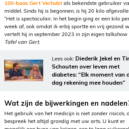
100-baas Gert Verhulst
als bekendste gebruiker va
middel. Sinds hij is begonnen, is hij 20 kilo afgevalle
“Het is spectaculair. In het begin ging er een kilo pe
week af, ook omdat ik erbij sportte en vrij gezond w
vertelt hij in september 2023 in zijn eigen talkshow
Tafel van Gert
.
Diederik Jekel en T
Lees ook:
Schouten over leven met
diabetes: “Elk moment van 
dag rekening mee houden”
Wat zijn de bijwerkingen en nadelen
Het gebruik van het medicijn is niet zonder risico’s, 
bespreek het altijd grondig met uw arts. U kunt er
mogelijk een hypo van krijgen, een te laag suikerge