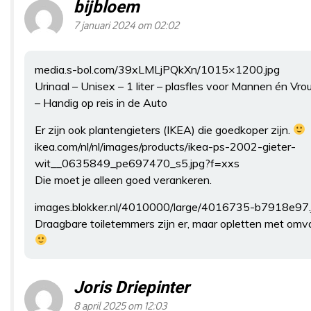
bijbloem
7 januari 2024 om 02:02
media.s-bol.com/39xLMLjPQkXn/1015×1200.jpg
Urinaal – Unisex – 1 liter – plasfles voor Mannen én Vr
– Handig op reis in de Auto
Er zijn ook plantengieters (IKEA) die goedkoper zijn.
ikea.com/nl/nl/images/products/ikea-ps-2002-gieter-
wit__0635849_pe697470_s5.jpg?f=xxs
Die moet je alleen goed verankeren.
images.blokker.nl/4010000/large/4016735-b7918e97.
Draagbare toiletemmers zijn er, maar opletten met omva
Joris Driepinter
8 april 2025 om 12:03