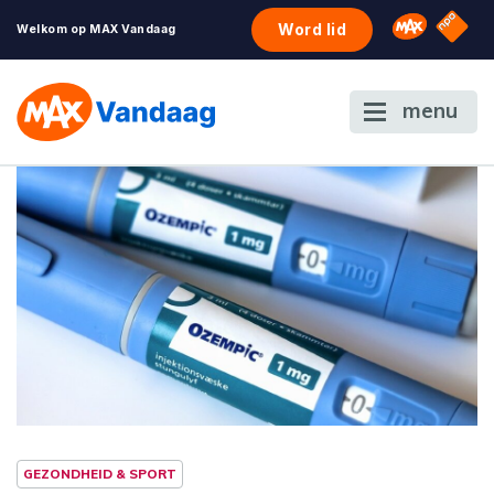
NPO S
Omroep 
Word lid
Welkom op MAX Vandaag
menu
GEZONDHEID & SPORT