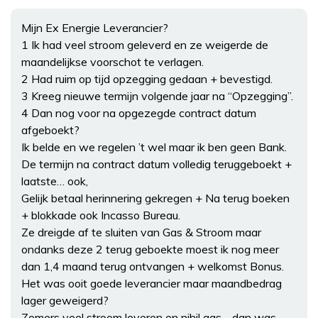
Mijn Ex Energie Leverancier?
1 Ik had veel stroom geleverd en ze weigerde de
maandelijkse voorschot te verlagen.
2 Had ruim op tijd opzegging gedaan + bevestigd.
3 Kreeg nieuwe termijn volgende jaar na “Opzegging”.
4 Dan nog voor na opgezegde contract datum
afgeboekt?
Ik belde en we regelen ’t wel maar ik ben geen Bank.
De termijn na contract datum volledig teruggeboekt +
laatste… ook,
Gelijk betaal herinnering gekregen + Na terug boeken
+ blokkade ook Incasso Bureau.
Ze dreigde af te sluiten van Gas & Stroom maar
ondanks deze 2 terug geboekte moest ik nog meer
dan 1,4 maand terug ontvangen + welkomst Bonus.
Het was ooit goede leverancier maar maandbedrag
lager geweigerd?
Zomers veel stroom leveren en nihil gas… dan was