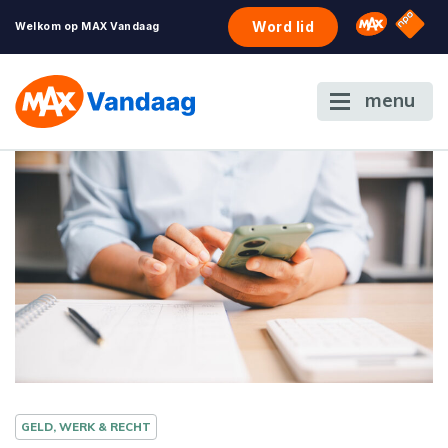
NPO S
Omroep 
Word lid
Welkom op MAX Vandaag
menu
GELD, WERK & RECHT