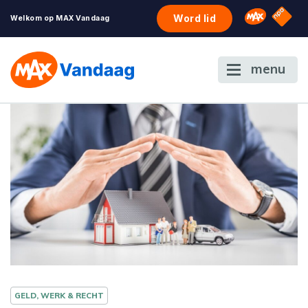
NPO S
Omroep 
Word lid
Welkom op MAX Vandaag
menu
GELD, WERK & RECHT