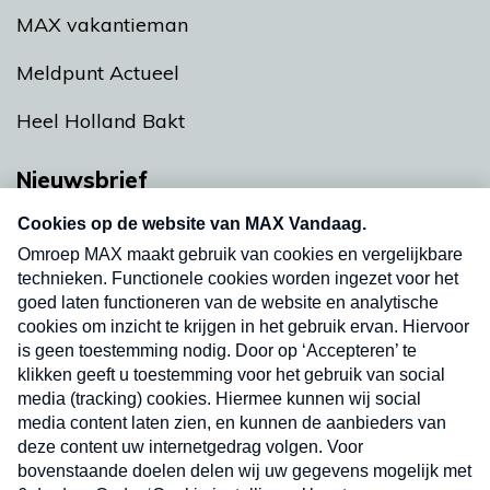
MAX vakantieman
Meldpunt Actueel
Heel Holland Bakt
Nieuwsbrief
Neem hier een gratis abonnement op onze
nieuwsbrief. Elke vrijdag- en dinsdagochtend in
uw mailbox.
Verzend