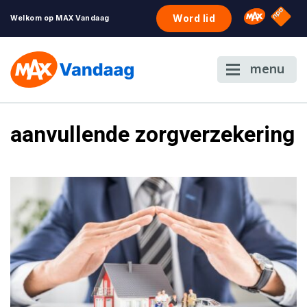
NPO S
Omroep 
Word lid
Welkom op MAX Vandaag
menu
aanvullende zorgverzekering