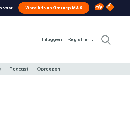
NPO Star
Omroep MAX
s voor
Word lid van Omroep MAX
Inloggen
Registreren
s
Podcast
Oproepen
CULTUUR
NATUUR & MILIEU
REIZEN & VERKEER