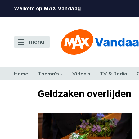
Welkom op MAX Vandaag
menu
Home
Thema’s
Video’s
TV & Radio
CONSUMENT
ETEN & DRINKEN
FAMILIE & RELATIE
GELD, W
Geldzaken overlijden
TERUG NAAR TOEN