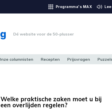
Programma's MAX
Lee
Dé website voor de 50-plusser
Onze columnisten
Recepten
Prijsvragen
Puzzel
ERK & RECHT
GEZONDHEID & SPORT
HUIS, TUIN & HOBBY
MEDIA & 
Welke praktische zaken moet u bij
een overlijden regelen?