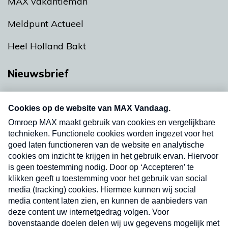
MAX vakantieman
Meldpunt Actueel
Heel Holland Bakt
Nieuwsbrief
Neem hier een gratis abonnement op onze
nieuwsbrief. Elke vrijdag- en dinsdagochtend in
uw mailbox.
Verzend