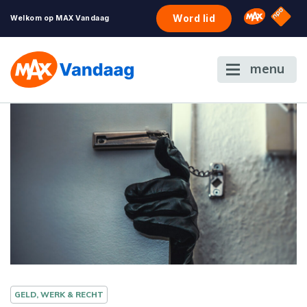
NPO S
Omroep 
Word lid
Welkom op MAX Vandaag
menu
GELD, WERK & RECHT