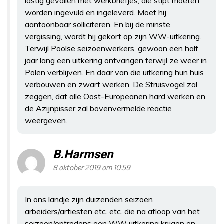
lastig gevallen met werkbriefjes, die stipt moeten
worden ingevuld en ingeleverd. Moet hij
aantoonbaar solliciteren. En bij de minste
vergissing, wordt hij gekort op zijn WW-uitkering.
Terwijl Poolse seizoenwerkers, gewoon een half
jaar lang een uitkering ontvangen terwijl ze weer in
Polen verblijven. En daar van die uitkering hun huis
verbouwen en zwart werken. De Struisvogel zal
zeggen, dat alle Oost-Europeanen hard werken en
de Azijnpisser zal bovenvermelde reactie
weergeven.
B.Harmsen
8 oktober 2019 om 10:59
In ons landje zijn duizenden seizoen
arbeiders/artiesten etc. etc. die na afloop van het
seizoen/optredens een WW uitkering krijgen en