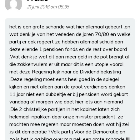
21 juni 2018 om 08:35
het is een grote schande wat hier allemaal gebeurt ,en
wat denk je van het verleden de jaren 70/80 en welke
partij er ook regeert ze hebben allemaal schuld aan
deze ellende 1 pensioen fonds en de rest over boord
.Wat denk je wat dit aan meer geld in de pot brengt al
die zakkenvullers er uit maar dit is een utopie vooral
met deze Regering kijk naar de Dividend belasting
.Deze regering moet eens heel goed in de spiegel
kijken en niet alleen aan de groot verdieners denken
11 jaar niet een dubbeltje er bij pensioen word gekort
vandaag of morgen wie doet hier iets aan niemand
.Die 2 christelijke partijen in het kabinet laten zich
helemaal inpakken door onze minister president ,ze
mochten mee regeren maar moesten doen wat hij zei
,is dit democratie ?Volk partij Voor de Democratie en
zo is het ik ga bijna over m,n nek een grote schande !!!!