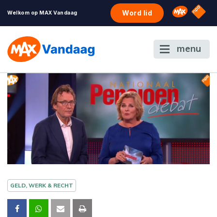
NPO S
Omroep 
Word lid
Welkom op MAX Vandaag
menu
GELD, WERK & RECHT