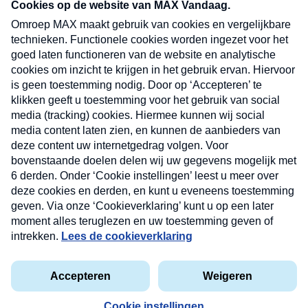
nieuwsbrief. Elke vrijdag- en dinsdagochtend in
uw mailbox.
Verzend
Nieuwsbrief
Neem hier een gratis abonnement op onze
nieuwsbrief. Elke vrijdag- en dinsdagochtend in uw
mailbox.
Contact
Algemene voorwaarden
Privacyverklaring
Cookieverklaring
Kwetsbaarheid melden
privacyverklaring
Copyright © 2026 MAX Vandaag -
Omroep MAX