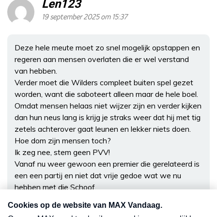
Len123
19 september 2025 om 15:37
Deze hele meute moet zo snel mogelijk opstappen en
regeren aan mensen overlaten die er wel verstand
van hebben.
Verder moet die Wilders compleet buiten spel gezet
worden, want die saboteert alleen maar de hele boel.
Omdat mensen helaas niet wijzer zijn en verder kijken
dan hun neus lang is krijg je straks weer dat hij met tig
zetels achterover gaat leunen en lekker niets doen.
Hoe dom zijn mensen toch?
Ik zeg nee, stem geen PVV!
Vanaf nu weer gewoon een premier die gerelateerd is
een een partij en niet dat vrije gedoe wat we nu
hebben met die Schoof.
En in plaats van allerlei mensen (zoals die timmerboy)
allemaal geld toe te stoppen, geld terug halen! Ze