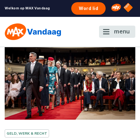
NPO S
Omroep 
Word lid
Welkom op MAX Vandaag
menu
GELD, WERK & RECHT