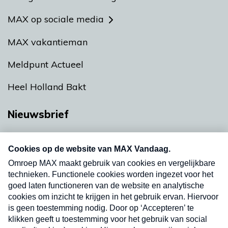
MAX op sociale media
MAX vakantieman
Meldpunt Actueel
Heel Holland Bakt
Nieuwsbrief
Neem hier een gratis abonnement op onze
nieuwsbrief. Elke vrijdag- en dinsdagochtend in
uw mailbox.
Verzend