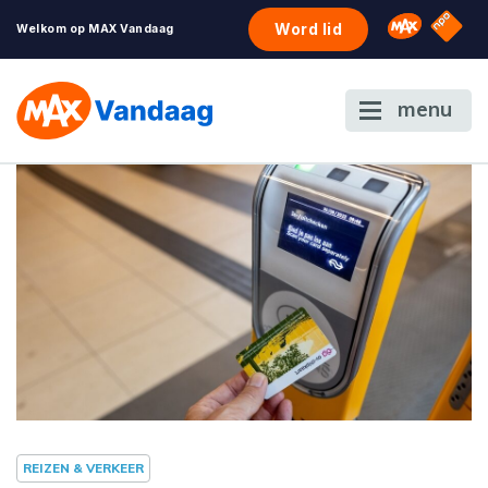
NPO S
Omroep 
Word lid
Welkom op MAX Vandaag
menu
REIZEN & VERKEER