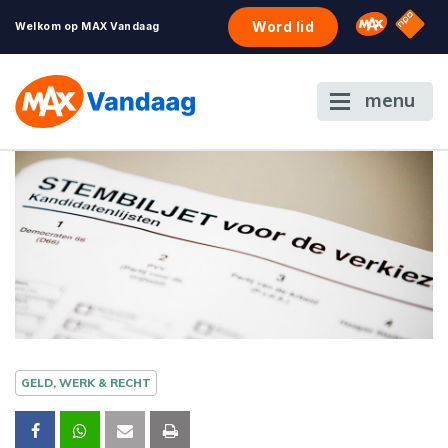
NPO S
Omroep 
Word lid
Welkom op MAX Vandaag
menu
GELD, WERK & RECHT