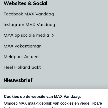
Websites & Social
Facebook MAX Vandaag
Instagram MAX Vandaag
MAX op sociale media
MAX vakantieman
Meldpunt Actueel
Heel Holland Bakt
Nieuwsbrief
Neem hier een gratis abonnement op onze
nieuwsbrief. Elke vrijdag- en dinsdagochtend in
uw mailbox.