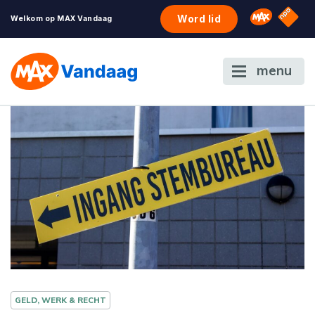
NPO S
Omroep 
Word lid
Welkom op MAX Vandaag
menu
GELD, WERK & RECHT