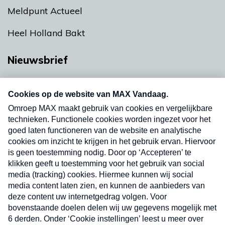
Meldpunt Actueel
Heel Holland Bakt
Nieuwsbrief
Neem hier een gratis abonnement op onze
nieuwsbrief. Elke vrijdag- en dinsdagochtend in
uw mailbox.
Verzend