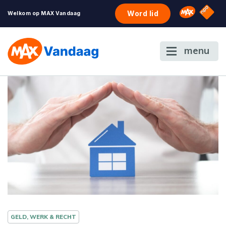
NPO S
Omroep 
Word lid
Welkom op MAX Vandaag
menu
GELD, WERK & RECHT