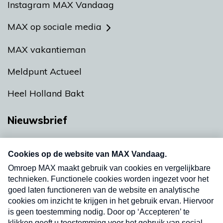
Instagram MAX Vandaag
MAX op sociale media
MAX vakantieman
Meldpunt Actueel
Heel Holland Bakt
Nieuwsbrief
Neem hier een gratis abonnement op onze
nieuwsbrief. Elke vrijdag- en dinsdagochtend in
uw mailbox.
Verzend