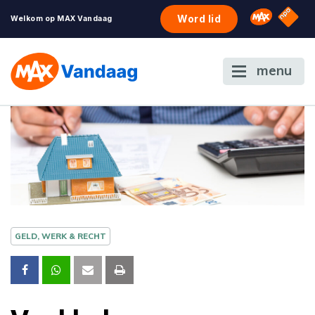
NPO S
Omroep 
Word lid
Welkom op MAX Vandaag
menu
GELD, WERK & RECHT