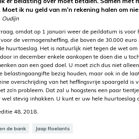
ik er belasting over moet betalen. Samen met 
. Moet ik nu geld van m’n rekening halen om nie
 Oudijn
 vraag, omdat op 1 januari weer de peildatum is voor h
g voor de vermogenshefﬁng, die boven de 30.000 euro 
de huurtoeslag. Het is natuurlijk niet tegen de wet om
d door in december enkele aankopen te doen die u toch
enken aan een goed doel. U moet zich dus niet alleen
de belastingaangifte bezig houden, maar ook in de la
eine overschrijding van het hefﬁngsvrije spaargeld is 
t zo’n probleem. Dat zal u hoogstens een paar tientje
 wel stevig inhakken. U kunt er uw hele huurtoeslag 
 editie 48, 2018.
en de bank
Jaap Roelants