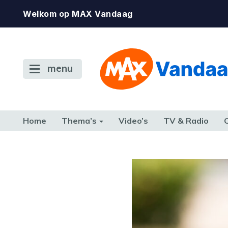
Welkom op MAX Vandaag
menu
Home
Thema’s
Video’s
TV & Radio
CONSUMENT
ETEN & DRINKEN
FAMILIE & RELATIE
GELD, W
TERUG NAAR TOEN