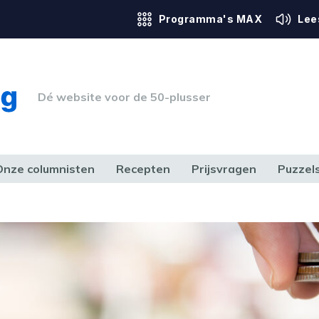
Programma's MAX
Lee
Dé website voor de 50-plusser
Onze columnisten
Recepten
Prijsvragen
Puzzel
ERK & RECHT
GEZONDHEID & SPORT
HUIS, TUIN & HOBBY
MEDIA & 