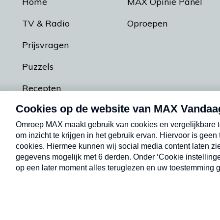
Home
MAX Opinie Panel
TV & Radio
Oproepen
Prijsvragen
Puzzels
Recepten
Podcasts
Contact
Algemene voorw
Kwetsbaarheid melden