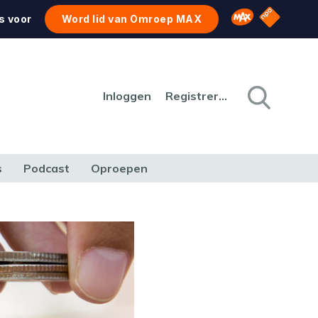
NPO Star
Omroep MAX
s voor
Word lid van Omroep MAX
Inloggen
Registreren
s
Podcast
Oproepen
CULTUUR
NATUUR & MILIEU
REIZEN & VERKEER