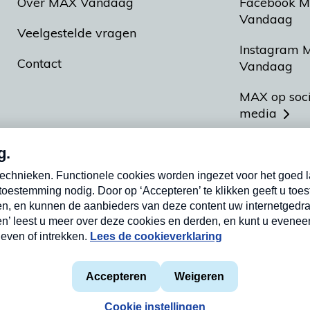
Over MAX Vandaag
Facebook 
Vandaag
Veelgestelde vragen
Instagram 
Contact
Vandaag
MAX op soc
media
MAX vakan
Meldpunt A
Heel Hollan
aarden
Privacyverklaring
Cookieverklaring