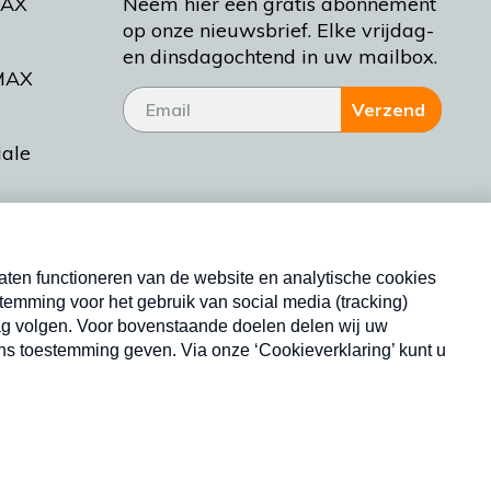
MAX
Neem hier een gratis abonnement
op onze nieuwsbrief. Elke vrijdag-
en dinsdagochtend in uw mailbox.
MAX
Verzend
iale
tieman
ctueel
Nieuwsbrief
d Bakt
Neem hier een gratis abonnement op onze
nieuwsbrief. Elke vrijdag- en dinsdagochtend in uw
mailbox.
Copyright © 2026 MAX Vandaag -
Omroep MAX
privacyverklaring