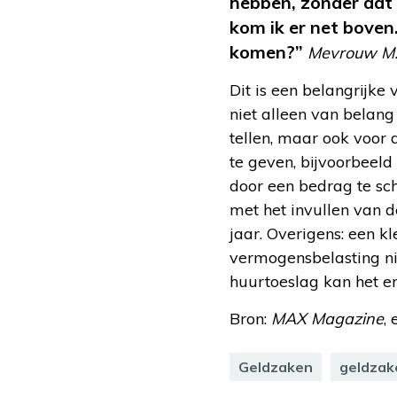
hebben, zonder dat 
kom ik er net boven
komen?”
Mevrouw M.
Dit is een belangrijke
niet alleen van belan
tellen, maar ook voor 
te geven, bijvoorbeel
door een bedrag te sch
met het invullen van 
jaar. Overigens: een kl
vermogensbelasting nie
huurtoeslag kan het er
Bron:
MAX Magazine
,
Geldzaken
geldzak