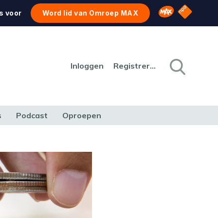
NPO Star
Omroep MAX
s voor
Word lid van Omroep MAX
Inloggen
Registreren
s
Podcast
Oproepen
CULTUUR
NATUUR & MILIEU
REIZEN & VERKEER