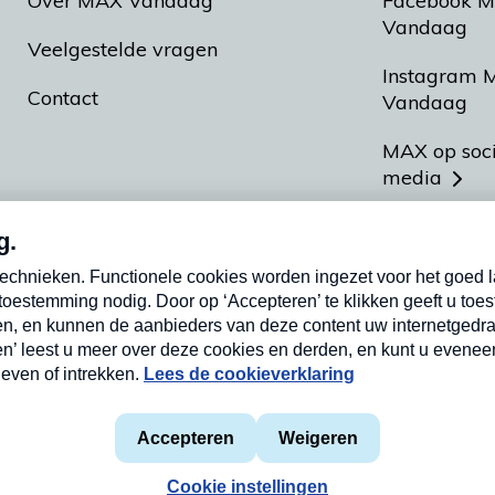
Over MAX Vandaag
Facebook 
Vandaag
Veelgestelde vragen
Instagram 
Contact
Vandaag
MAX op soc
media
MAX vakan
Meldpunt A
Heel Hollan
aarden
Privacyverklaring
Cookieverklaring