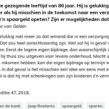
e gezegende leeftijd van 86 jaar. Hij is gelukk
 als hij misschien in de toekomst naar een ver
z’n spaargeld opeten? Zijn er mogelijkheden dat
te van Gelder
lukkig niet meer zo dat iemand die in een verzorging
 Dat zou heel onrechtvaardig zijn. Wel zal hij in gev
n. Eerst de lagere eigen bijdrage, dan waarschijnlijk 
 hij thuis zou uitgeven voor levens onderhoud. Mocht
inkomen hebben, kan die eigen bijdrage op termijn w
In dat geval is het misschien een idee om eens met e
vol is dat hij met schenkingen aan zijn kinderen z’n ve
 editie 47, 2018.
en de bank
Jaap Roelants
spaargeld
sparen