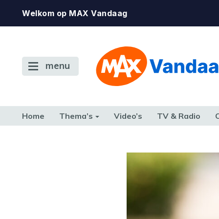
Welkom op MAX Vandaag
menu
Home
Thema’s
Video’s
TV & Radio
CONSUMENT
ETEN & DRINKEN
FAMILIE & RELATIE
GELD, W
TERUG NAAR TOEN