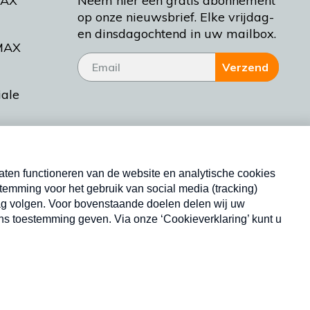
MAX
Neem hier een gratis abonnement
op onze nieuwsbrief. Elke vrijdag-
en dinsdagochtend in uw mailbox.
MAX
Verzend
iale
tieman
ctueel
Nieuwsbrief
d Bakt
Neem hier een gratis abonnement op onze
nieuwsbrief. Elke vrijdag- en dinsdagochtend in uw
mailbox.
Copyright © 2026 MAX Vandaag -
Omroep MAX
privacyverklaring