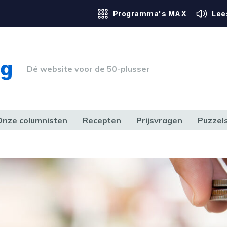
Programma's MAX
Lee
Dé website voor de 50-plusser
Onze columnisten
Recepten
Prijsvragen
Puzzel
ERK & RECHT
GEZONDHEID & SPORT
HUIS, TUIN & HOBBY
MEDIA & 