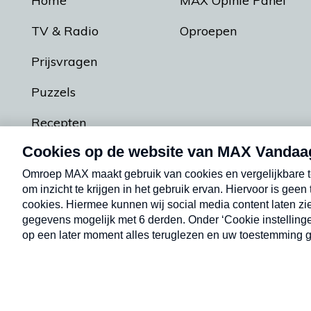
Home
MAX Opinie Panel
TV & Radio
Oproepen
Prijsvragen
Puzzels
Recepten
Podcasts
Contact
Algemene voorw
Kwetsbaarheid melden