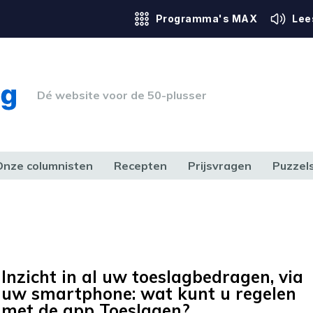
Programma's MAX
Lee
Dé website voor de 50-plusser
Onze columnisten
Recepten
Prijsvragen
Puzzel
ERK & RECHT
GEZONDHEID & SPORT
HUIS, TUIN & HOBBY
MEDIA & 
Inzicht in al uw toeslagbedragen, via
uw smartphone: wat kunt u regelen
met de app Toeslagen?