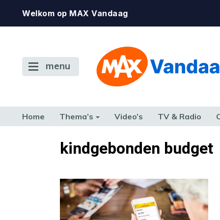
Welkom op MAX Vandaag
menu
Home
Thema’s
Video’s
TV & Radio
CONSUMENT
ETEN & DRINKEN
FAMILIE & RELATIE
GELD, W
kindgebonden budget
TERUG NAAR TOEN