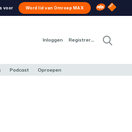
NPO Star
Omroep MAX
s voor
Word lid van Omroep MAX
Inloggen
Registreren
s
Podcast
Oproepen
CULTUUR
NATUUR & MILIEU
REIZEN & VERKEER