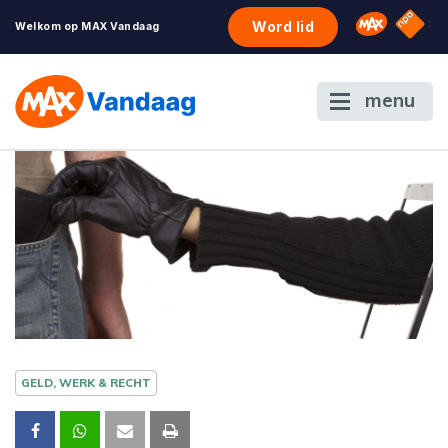
NPO S
Omroep 
Word lid
Welkom op MAX Vandaag
menu
GELD, WERK & RECHT