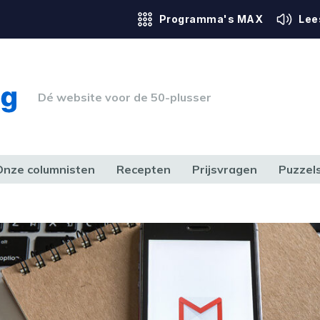
Programma's MAX
Lee
Dé website voor de 50-plusser
Onze columnisten
Recepten
Prijsvragen
Puzzel
ERK & RECHT
GEZONDHEID & SPORT
HUIS, TUIN & HOBBY
MEDIA & 