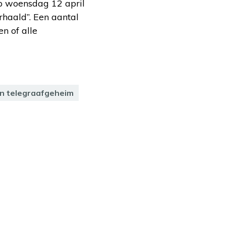
p woensdag 12 april
haald”. Een aantal
n of alle
en telegraafgeheim