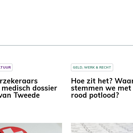
LTUUR
GELD, WERK & RECHT
rzekeraars
Hoe zit het? Wa
medisch dossier
stemmen we met
 van Tweede
rood potlood?