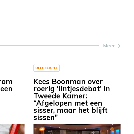
Meer
UITGELICHT
arom
Kees Boonman over
 een
roerig ‘lintjesdebat’ in
Tweede Kamer:
“Afgelopen met een
sisser, maar het blijft
sissen”