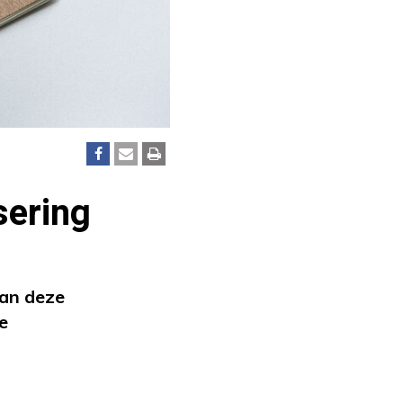
sering
van deze
e