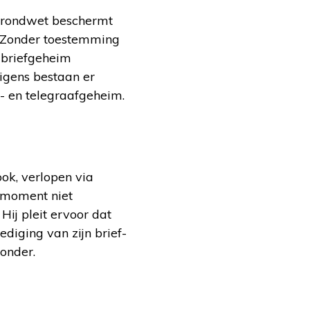
 Grondwet beschermt
. Zonder toestemming
 briefgeheim
igens bestaan er
n- en telegraafgeheim.
k, verlopen via
t moment niet
ij pleit ervoor dat
diging van zijn brief-
onder.