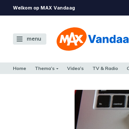
Welkom op MAX Vandaag
menu
Home
Thema’s
Video’s
TV & Radio
CONSUMENT
ETEN & DRINKEN
FAMILIE & RELATIE
GELD, W
TERUG NAAR TOEN