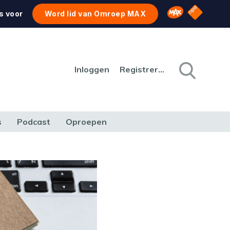
NPO Star
Omroep MAX
s voor
Word lid van Omroep MAX
Inloggen
Registreren
s
Podcast
Oproepen
CULTUUR
NATUUR & MILIEU
REIZEN & VERKEER