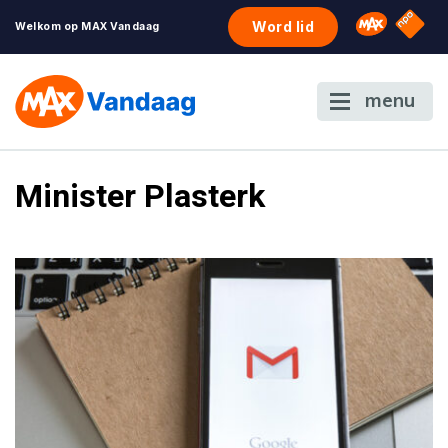
NPO S
Omroep 
Word lid
Welkom op MAX Vandaag
menu
Minister Plasterk