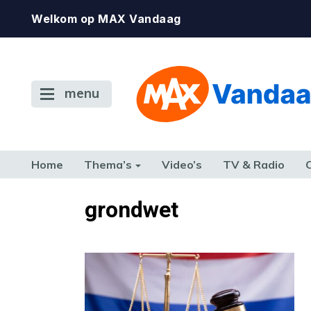
Welkom op MAX Vandaag
menu
Home
Thema’s
Video’s
TV & Radio
CONSUMENT
ETEN & DRINKEN
FAMILIE & RELATIE
GELD, W
grondwet
TERUG NAAR TOEN