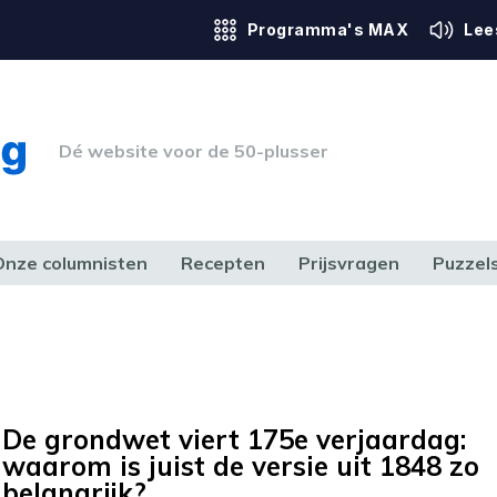
Programma's MAX
Lee
Dé website voor de 50-plusser
Onze columnisten
Recepten
Prijsvragen
Puzzel
ERK & RECHT
GEZONDHEID & SPORT
HUIS, TUIN & HOBBY
MEDIA & 
De grondwet viert 175e verjaardag:
waarom is juist de versie uit 1848 zo
belangrijk?