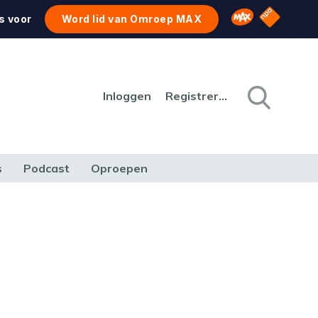
NPO Star
Omroep MAX
s voor
Word lid van Omroep MAX
Inloggen
Registreren
s
Podcast
Oproepen
CULTUUR
NATUUR & MILIEU
REIZEN & VERKEER