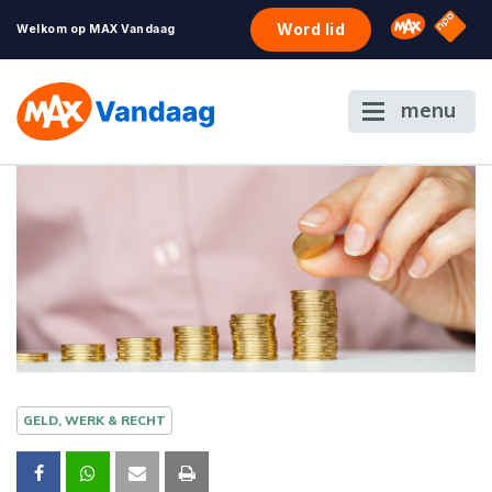
NPO S
Omroep 
Word lid
Welkom op MAX Vandaag
menu
GELD, WERK & RECHT