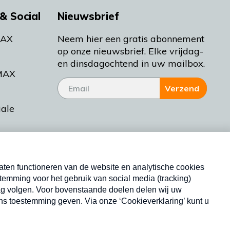
& Social
Nieuwsbrief
MAX
Neem hier een gratis abonnement
op onze nieuwsbrief. Elke vrijdag-
en dinsdagochtend in uw mailbox.
MAX
Verzend
iale
tieman
ctueel
Nieuwsbrief
d Bakt
Neem hier een gratis abonnement op onze
nieuwsbrief. Elke vrijdag- en dinsdagochtend in uw
mailbox.