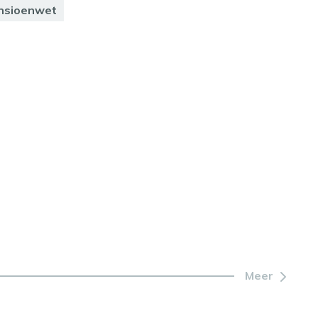
nsioenwet
Meer