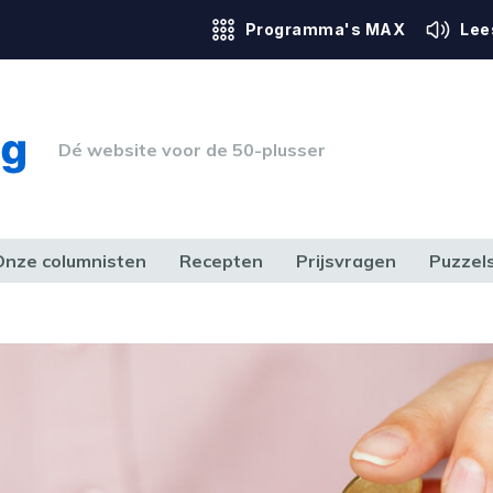
Programma's MAX
Lee
Dé website voor de 50-plusser
Onze columnisten
Recepten
Prijsvragen
Puzzel
ERK & RECHT
GEZONDHEID & SPORT
HUIS, TUIN & HOBBY
MEDIA & 