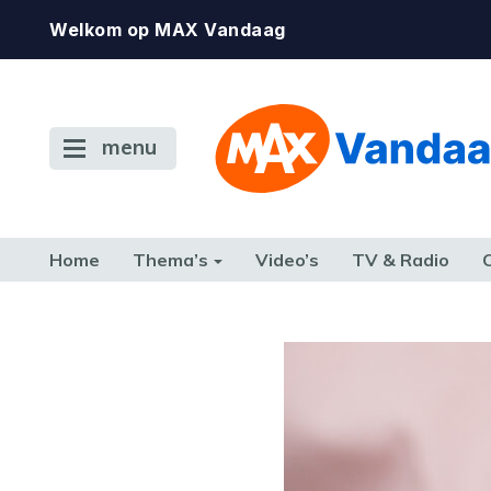
Welkom op MAX Vandaag
menu
Home
Thema’s
Video’s
TV & Radio
CONSUMENT
ETEN & DRINKEN
FAMILIE & RELATIE
GELD, W
TERUG NAAR TOEN