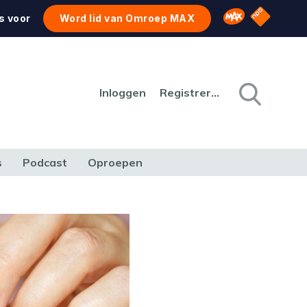
NPO Star
Omroep MAX
s voor
Word lid van Omroep MAX
Inloggen
Registreren
s
Podcast
Oproepen
CULTUUR
NATUUR & MILIEU
REIZEN & VERKEER