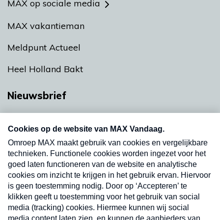
MAX op sociale media
MAX vakantieman
Meldpunt Actueel
Heel Holland Bakt
Nieuwsbrief
Neem hier een gratis abonnement op onze
nieuwsbrief. Elke vrijdag- en dinsdagochtend in
uw mailbox.
Verzend