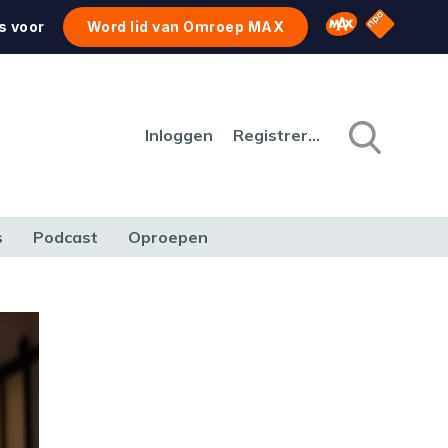
NPO Star
Omroep MAX
s voor
Word lid van Omroep MAX
Inloggen
Registreren
s
Podcast
Oproepen
CULTUUR
NATUUR & MILIEU
REIZEN & VERKEER