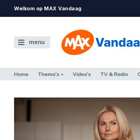
Welkom op MAX Vandaag
menu
Home
Thema’s
Video’s
TV & Radio
CONSUMENT
ETEN & DRINKEN
FAMILIE & RELATIE
GELD, W
TERUG NAAR TOEN