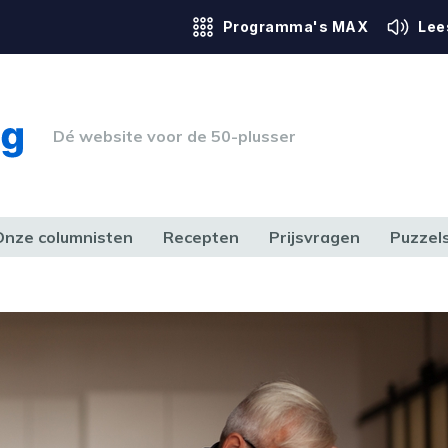
Programma's MAX
Lee
Dé website voor de 50-plusser
Onze columnisten
Recepten
Prijsvragen
Puzzel
ERK & RECHT
GEZONDHEID & SPORT
HUIS, TUIN & HOBBY
MEDIA & 