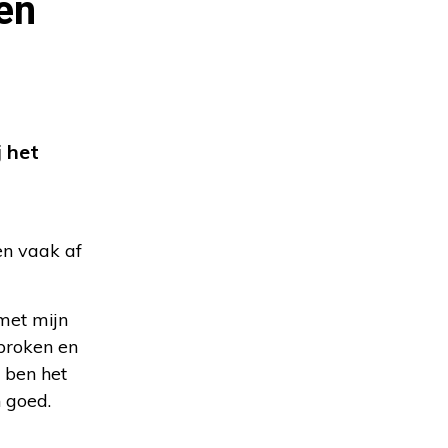
en
 het
en vaak af
 met mijn
sproken en
k ben het
n goed.