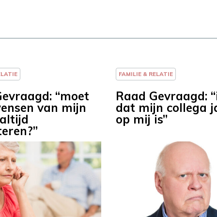
ELATIE
FAMILIE & RELATIE
evraagd: “moet
Raad Gevraagd: “
wensen van mijn
dat mijn collega j
altijd
op mij is”
teren?”