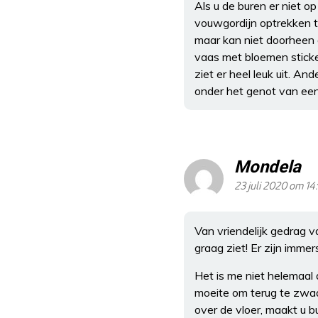
Als u de buren er niet 
vouwgordijn optrekken to
maar kan niet doorheen 
vaas met bloemen sticke
ziet er heel leuk uit. An
onder het genot van een 
Mondela
23 juli 2020 om 14
Van vriendelijk gedrag 
graag ziet! Er zijn imme
Het is me niet helemaal d
moeite om terug te zwaai
over de vloer, maakt u b