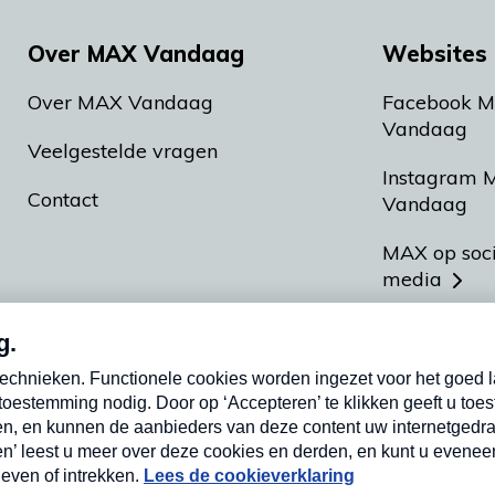
Over MAX Vandaag
Websites 
Over MAX Vandaag
Facebook 
Vandaag
Veelgestelde vragen
Instagram 
Contact
Vandaag
MAX op soc
media
MAX vakan
Meldpunt A
Heel Hollan