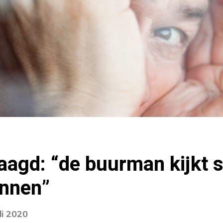
agd: “de buurman kijkt s
innen”
li 2020