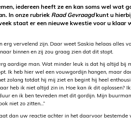
emen, iedereen heeft ze en kan soms wel wat g
an. In onze rubriek
Raad Gevraagd
kunt u hierbi
 week staat er een nieuwe kwestie voor u klaar
 erg vervelend zijn. Daar weet Saskia helaas alles 
 naar binnen en zij zou graag zien dat dit stopt.
g aardige man. Wat minder leuk is dat hij altijd bij m
opt. Ik heb hier wel een vouwgordijn hangen, maar daar
et zolang totdat hij mij ziet en begint hij heel enthous
aar heb ik niet altijd zin in. Hoe kan ik dit oplossen? 
duur en ik ben tevreden met dit gordijn. Mijn buurman
ook niet zo zitten…”
aat dan uw reactie achter in het daarvoor bestemde 