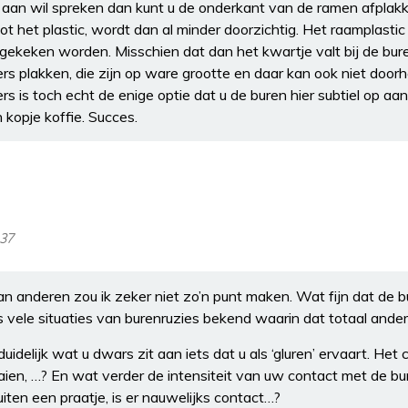
op aan wil spreken dan kunt u de onderkant van de ramen afplak
t het plastic, wordt dan al minder doorzichtig. Het raamplastic
gekeken worden. Misschien dat dan het kwartje valt bij de bure
rs plakken, die zijn op ware grootte en daar kan ook niet do
ders is toch echt de enige optie dat u de buren hier subtiel op a
kopje koffie. Succes.
:37
van anderen zou ik zeker niet zo’n punt maken. Wat fijn dat de
rs vele situaties van burenruzies bekend waarin dat totaal ander
uidelijk wat u dwars zit aan iets dat u als ‘gluren’ ervaart. Het
en, …? En wat verder de intensiteit van uw contact met de bure
uiten een praatje, is er nauwelijks contact…?