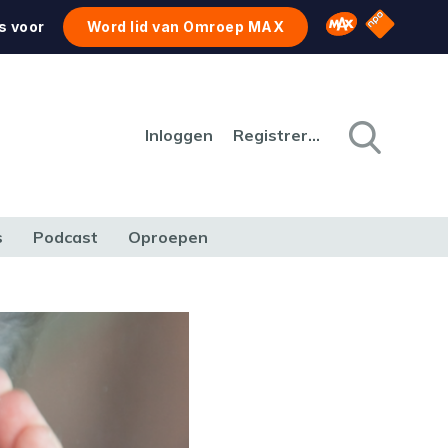
NPO Star
Omroep MAX
s voor
Word lid van Omroep MAX
Inloggen
Registreren
s
Podcast
Oproepen
CULTUUR
NATUUR & MILIEU
REIZEN & VERKEER