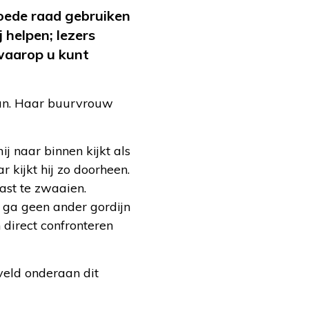
oede raad gebruiken
j helpen; lezers
 waarop u kunt
van. Haar buurvrouw
ij naar binnen kijkt als
 kijkt hij zo doorheen.
iast te zwaaien.
Ik ga geen ander gordijn
 direct confronteren
veld onderaan dit