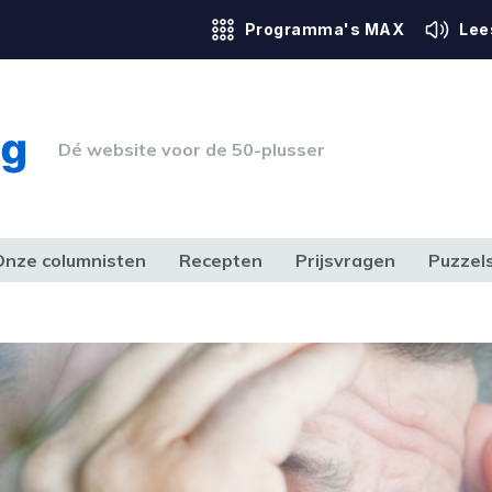
Programma's MAX
Lee
Dé website voor de 50-plusser
Onze columnisten
Recepten
Prijsvragen
Puzzel
ERK & RECHT
GEZONDHEID & SPORT
HUIS, TUIN & HOBBY
MEDIA & 