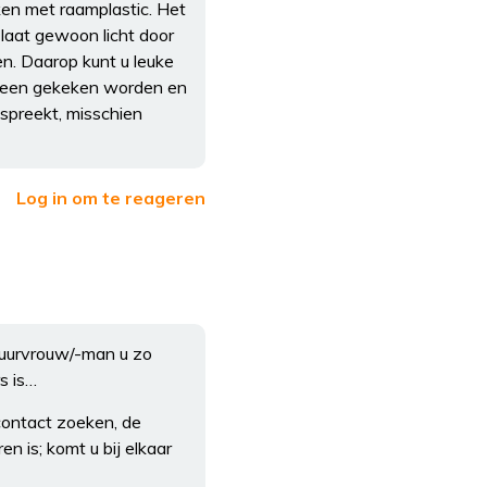
ken met raamplastic. Het
 laat gewoon licht door
n. Daarop kunt u leuke
orheen gekeken worden en
anspreekt, misschien
Log in om te reageren
 buurvrouw/-man u zo
s is…
 contact zoeken, de
n is; komt u bij elkaar