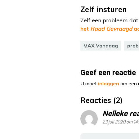
Zelf insturen
Zelf een probleem da
het
Raad Gevraagd
aa
MAX Vandaag
prob
Geef een reactie
U moet
inloggen
om een r
Reacties (2)
Nelleke re
23 juli 2020 om 14