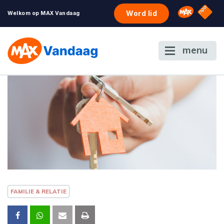
NPO S
Omroep 
Word lid
Welkom op MAX Vandaag
menu
FAMILIE & RELATIE