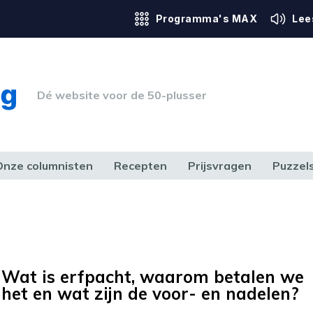
Programma's MAX
Lee
Dé website voor de 50-plusser
Onze columnisten
Recepten
Prijsvragen
Puzzel
ERK & RECHT
GEZONDHEID & SPORT
HUIS, TUIN & HOBBY
MEDIA & 
Wat is erfpacht, waarom betalen we
het en wat zijn de voor- en nadelen?