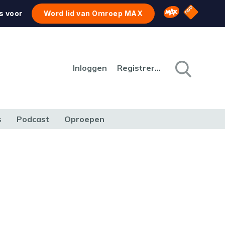
NPO Star
Omroep MAX
s voor
Word lid van Omroep MAX
Inloggen
Registreren
s
Podcast
Oproepen
CULTUUR
NATUUR & MILIEU
REIZEN & VERKEER