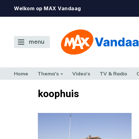
Welkom op MAX Vandaag
menu
Home
Thema’s
Video’s
TV & Radio
CONSUMENT
ETEN & DRINKEN
FAMILIE & RELATIE
GELD, W
koophuis
TERUG NAAR TOEN