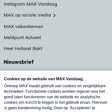
Instagram MAX Vandaag
MAX op sociale media
MAX vakantieman
Meldpunt Actueel
Heel Holland Bakt
Nieuwsbrief
Neem hier een gratis abonnement op onze
nieuwsbrief. Elke vrijdag- en dinsdagochtend in
uw mailbox.
Verzend