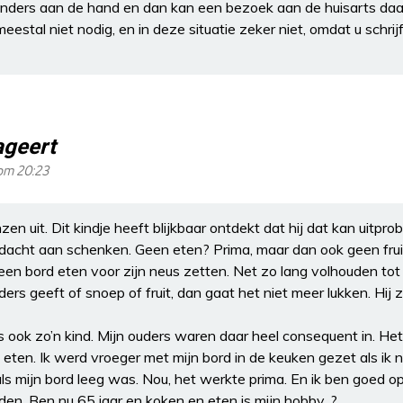
s anders aan de hand en dan kan een bezoek aan de huisarts da
eestal niet nodig, en in deze situatie zeker niet, omdat u schrijf
ageert
om 20:23
zen uit. Dit kindje heeft blijkbaar ontdekt dat hij dat kan uitprob
acht aan schenken. Geen eten? Prima, maar dan ook geen fruit
en bord eten voor zijn neus zetten. Net zo lang volhouden tot h
ers geeft of snoep of fruit, dan gaat het niet meer lukken. Hij z
 ook zo’n kind. Mijn ouders waren daar heel consequent in. Het 
n eten. Ik werd vroeger met mijn bord in de keuken gezet als ik n
ls mijn bord leeg was. Nou, het werkte prima. En ik ben goed 
en. Ben nu 65 jaar en koken en eten is mijn hobby. ?