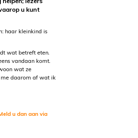
j helpen; lezers
 waarop u kunt
: haar kleinkind is
dt wat betreft eten.
opeens vandaan komt.
ewoon wat ze
ag me daarom af wat ik
Meld u dan aan via