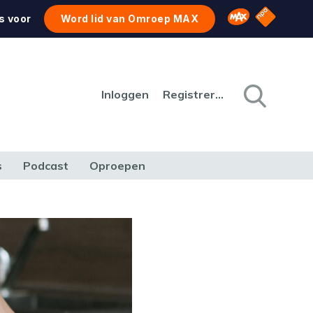
NPO Star
Omroep MAX
s voor
Word lid van Omroep MAX
Inloggen
Registreren
s
Podcast
Oproepen
CULTUUR
NATUUR & MILIEU
REIZEN & VERKEER