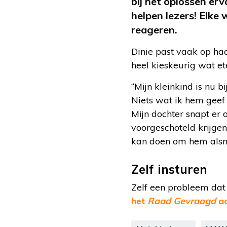
bij het oplossen erv
helpen lezers! Elke
reageren.
Dinie past vaak op haa
heel kieskeurig wat et
“Mijn kleinkind is nu b
Niets wat ik hem geef 
Mijn dochter snapt er
voorgeschoteld krijgen
kan doen om hem alsnog 
Zelf insturen
Zelf een probleem da
het
Raad Gevraagd
aa