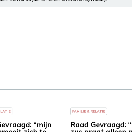
ELATIE
FAMILIE & RELATIE
evraagd: “mijn
Raad Gevraagd: “
moeit zich te
zus praat alleen 