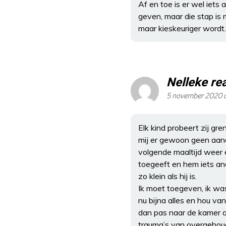
Af en toe is er wel iet
geven, maar die stap is m
maar kieskeuriger wordt.
Nelleke re
5 november 2020 
Elk kind probeert zij gren
mij er gewoon geen aand
volgende maaltijd weer e
toegeeft en hem iets and
zo klein als hij is.
Ik moet toegeven, ik was
nu bijna alles en hou va
dan pas naar de kamer a
trauma’s van overgehoud