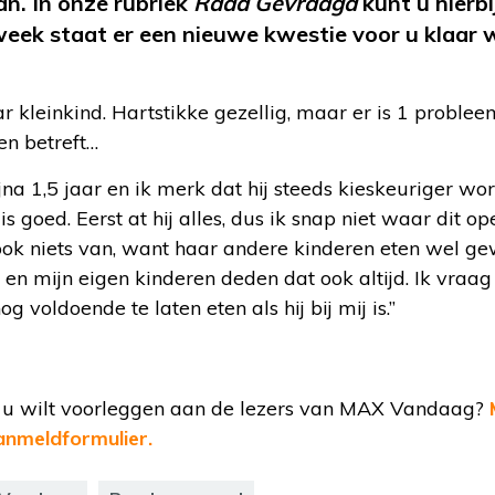
an. In onze rubriek
Raad Gevraagd
kunt u hierbi
 week staat er een nieuwe kwestie voor u klaar
r kleinkind. Hartstikke gezellig, maar er is 1 probleem
en betreft…
ijna 1,5 jaar en ik merk dat hij steeds kieskeuriger wor
is goed. Eerst at hij alles, dus ik snap niet waar dit 
 ook niets van, want haar andere kinderen eten wel g
 en mijn eigen kinderen deden dat ook altijd. Ik vra
voldoende te laten eten als hij bij mij is.”
t u wilt voorleggen aan de lezers van MAX Vandaag?
nmeldformulier.