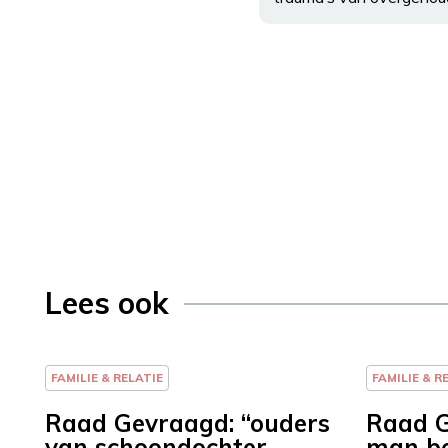
Lees ook
FAMILIE & RELATIE
FAMILIE & R
Raad Gevraagd: “ouders
Raad G
van schoondochter
man be