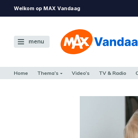
Welkom op MAX Vandaag
menu
Home
Thema’s
Video’s
TV & Radio
CONSUMENT
ETEN & DRINKEN
FAMILIE & RELATIE
GELD, W
TERUG NAAR TOEN