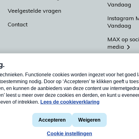
Vandaag
Veelgestelde vragen
Instagram 
Contact
Vandaag
MAX op soc
media
MAX vakan
Meldpunt A
Heel Hollan
aarden
Privacyverklaring
Cookieverklaring