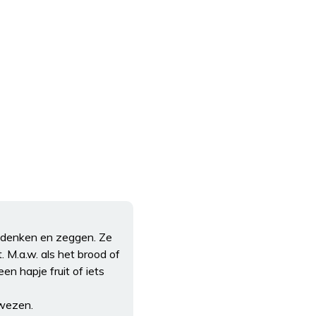
n denken en zeggen. Ze
. M.a.w. als het brood of
n hapje fruit of iets
ewezen.