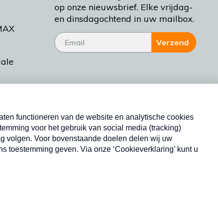
op onze nieuwsbrief. Elke vrijdag-
en dinsdagochtend in uw mailbox.
MAX
Verzend
iale
tieman
ctueel
Nieuwsbrief
d Bakt
Neem hier een gratis abonnement op onze
nieuwsbrief. Elke vrijdag- en dinsdagochtend in uw
mailbox.
Copyright © 2026 MAX Vandaag -
Omroep MAX
privacyverklaring