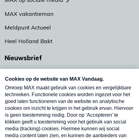
MAX vakantieman
Meldpunt Actueel
Heel Holland Bakt
Nieuwsbrief
Neem hier een gratis abonnement op onze
nieuwsbrief. Elke vrijdag- en dinsdagochtend in
uw mailbox.
Verzend