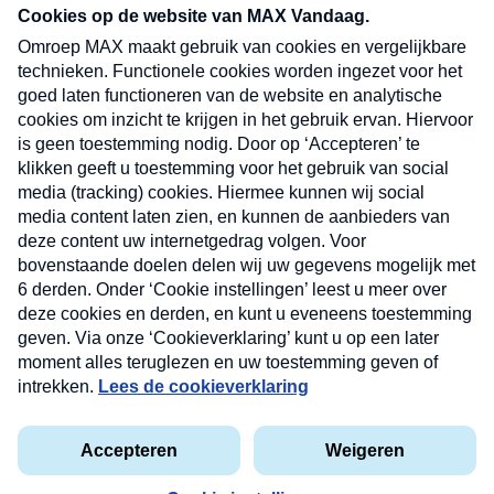
nieuwsbrief. Elke vrijdag- en dinsdagochtend in
uw mailbox.
Verzend
Nieuwsbrief
Neem hier een gratis abonnement op onze
nieuwsbrief. Elke vrijdag- en dinsdagochtend in uw
mailbox.
Contact
Algemene voorwaarden
Privacyverklaring
Cookieverklaring
Kwetsbaarheid melden
privacyverklaring
Copyright © 2026 MAX Vandaag -
Omroep MAX