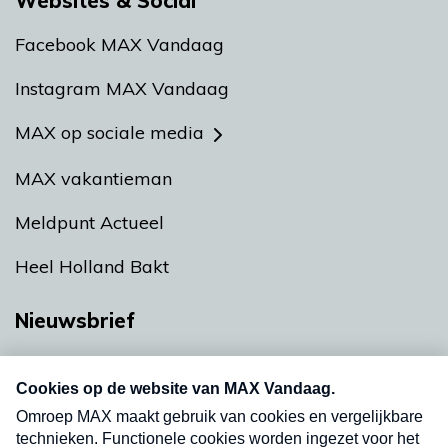
Websites & Social
Facebook MAX Vandaag
Instagram MAX Vandaag
MAX op sociale media
MAX vakantieman
Meldpunt Actueel
Heel Holland Bakt
Nieuwsbrief
Neem hier een gratis abonnement op onze
nieuwsbrief. Elke vrijdag- en dinsdagochtend in
uw mailbox.