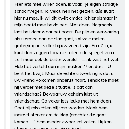
Hier iets mee willen doen, is vaak “je eigen straatje”
schoonvegen. Ik, Veldt, heb het gezien, dús IK zit
hier nu mee. Ik wil dit kwijt omdat Ik hier alsmaar in
mijn hoofd mee bezig ben. Niet doen! Nogmaals
laat het daar waar het hoort. De pijn en verwarring
als u ermee aan de slag gaat, zal vele malen
groter/impact voller bij uw vriend zijn. En u? Ja, u
kunt dan zeggen t.o.v. niet alleen de spiegel van u
zelf maar ook de buitenwereld………. ik wist het wel.
Heb het verteld aan mijn makker ?? en dan…..U
bent het kwijt. Maar de echte uitwerking is dat u
uw vriend volkomen onderuit haalt. Tenslotte moet
hij verder met deze situatie. Is dat dan
vriendschap? Bewaar uw geheim juist uit
vriendschap. Ga vaker iets leuks met hem doen.
Gaat hij misschien blij van worden. Maak hem
indirect sterker om de klap (erachter die gaat
komen …..) hem minder zwaar zal vallen. Hij kan
steunen en leunen op zijn vriend.