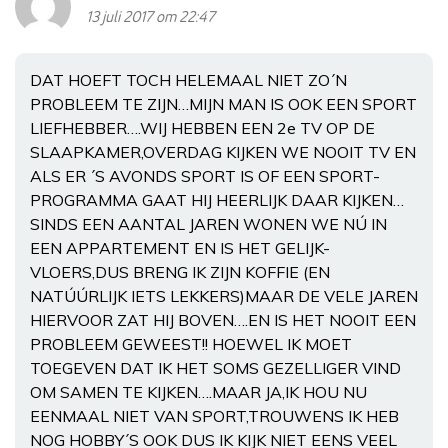
13 juli 2017 om 22:47
DAT HOEFT TOCH HELEMAAL NIET ZO´N
PROBLEEM TE ZIJN…MIJN MAN IS OOK EEN SPORT
LIEFHEBBER….WIJ HEBBEN EEN 2e TV OP DE
SLAAPKAMER,OVERDAG KIJKEN WE NOOIT TV EN
ALS ER ´S AVONDS SPORT IS OF EEN SPORT-
PROGRAMMA GAAT HIJ HEERLIJK DAAR KIJKEN…
SINDS EEN AANTAL JAREN WONEN WE NÚ IN
EEN APPARTEMENT EN IS HET GELIJK-
VLOERS,DUS BRENG IK ZIJN KOFFIE (EN
NATÚÚRLIJK IETS LEKKERS)MAAR DE VELE JAREN
HIERVOOR ZAT HIJ BOVEN….EN IS HET NOOIT EEN
PROBLEEM GEWEEST!! HOEWEL IK MOET
TOEGEVEN DAT IK HET SOMS GEZELLIGER VIND
OM SAMEN TE KIJKEN….MAAR JA,IK HOU NU
EENMAAL NIET VAN SPORT,TROUWENS IK HEB
NOG HOBBY´S OOK DUS IK KIJK NIET EENS VEEL