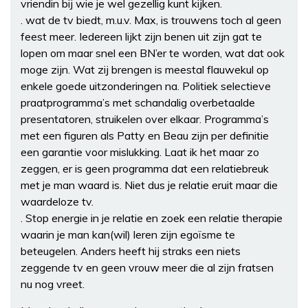
vriendin bij wie je wel gezellig kunt kijken.
. wat de tv biedt, m.u.v. Max, is trouwens toch al geen
feest meer. Iedereen lijkt zijn benen uit zijn gat te
lopen om maar snel een BN’er te worden, wat dat ook
moge zijn. Wat zij brengen is meestal flauwekul op
enkele goede uitzonderingen na. Politiek selectieve
praatprogramma’s met schandalig overbetaalde
presentatoren, struikelen over elkaar. Programma’s
met een figuren als Patty en Beau zijn per definitie
een garantie voor mislukking. Laat ik het maar zo
zeggen, er is geen programma dat een relatiebreuk
met je man waard is. Niet dus je relatie eruit maar die
waardeloze tv.
. Stop energie in je relatie en zoek een relatie therapie
waarin je man kan(wil) leren zijn egoïsme te
beteugelen. Anders heeft hij straks een niets
zeggende tv en geen vrouw meer die al zijn fratsen
nu nog vreet.