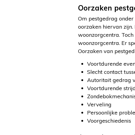
Oorzaken pestg
Om pestgedrag onder 
oorzaken hiervan zijn.
woonzorgcentra. Toch z
woonzorgcentra. Er sp
Oorzaken van pestgedr
Voortdurende even
Slecht contact tus
Autoritait gedrag
Voortdurende strij
Zondebokmechani
Verveling
Persoonlijke prob
Voorgeschiedenis