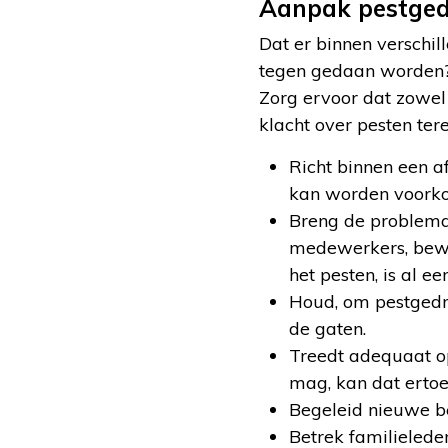
Aanpak pestge
Dat er binnen verschil
tegen gedaan worden? 
Zorg ervoor dat zowel
klacht over pesten ter
Richt binnen een 
kan worden voorko
Breng de problema
medewerkers, bewon
het pesten, is al ee
Houd, om pestgedra
de gaten.
Treedt adequaat op
mag, kan dat ertoe
Begeleid nieuwe be
Betrek familielede