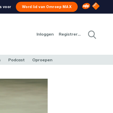
NPO Star
Omroep MAX
s voor
Word lid van Omroep MAX
Inloggen
Registreren
s
Podcast
Oproepen
CULTUUR
NATUUR & MILIEU
REIZEN & VERKEER