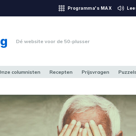
Programma's MAX
Lee
Dé website voor de 50-plusser
Onze columnisten
Recepten
Prijsvragen
Puzzel
ERK & RECHT
GEZONDHEID & SPORT
HUIS, TUIN & HOBBY
MEDIA & 