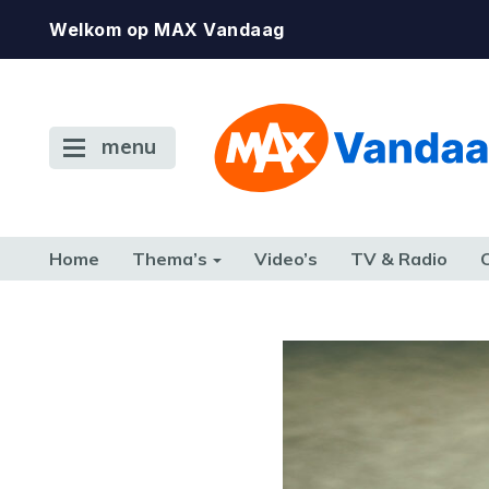
Welkom op MAX Vandaag
menu
Home
Thema’s
Video’s
TV & Radio
CONSUMENT
ETEN & DRINKEN
FAMILIE & RELATIE
GELD, W
TERUG NAAR TOEN