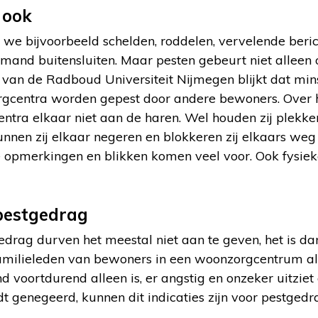
 ook
we bijvoorbeeld schelden, roddelen, vervelende bericht
emand buitensluiten. Maar pesten gebeurt niet alleen
k van de Radboud Universiteit Nijmegen blijkt dat min
rgcentra worden gepest door andere bewoners. Over 
tra elkaar niet aan de haren. Wel houden zij plekken 
nnen zij elkaar negeren en blokkeren zij elkaars weg
e opmerkingen en blikken komen veel voor. Ook fysieke 
 pestgedrag
edrag durven het meestal niet aan te geven, het is d
familieleden van bewoners in een woonzorgcentrum a
 voortdurend alleen is, er angstig en onzeker uitziet o
 genegeerd, kunnen dit indicaties zijn voor pestgedr