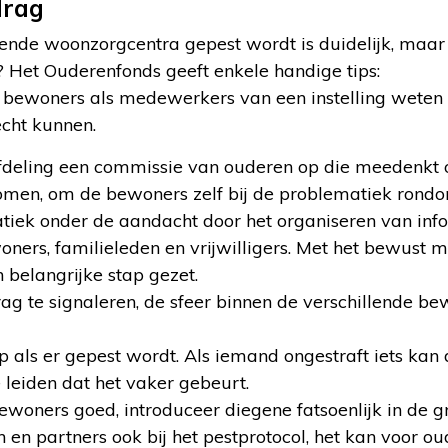
drag
lende woonzorgcentra gepest wordt is duidelijk, maar
Het Ouderenfonds geeft enkele handige tips:
 bewoners als medewerkers van een instelling weten 
echt kunnen.
afdeling een commissie van ouderen op die meedenkt 
men, om de bewoners zelf bij de problematiek rondom
tiek onder de aandacht door het organiseren van in
ers, familieleden en vrijwilligers. Met het bewust 
n belangrijke stap gezet.
g te signaleren, de sfeer binnen de verschillende b
 als er gepest wordt. Als iemand ongestraft iets kan 
 leiden dat het vaker gebeurt.
woners goed, introduceer diegene fatsoenlijk in de g
n en partners ook bij het pestprotocol, het kan voor o