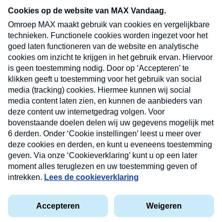
nieuwsbrief. Elke vrijdag- en dinsdagochtend in
uw mailbox.
Verzend
Nieuwsbrief
Neem hier een gratis abonnement op onze
nieuwsbrief. Elke vrijdag- en dinsdagochtend in uw
mailbox.
Contact
Algemene voorwaarden
Privacyverklaring
Cookieverklaring
Kwetsbaarheid melden
privacyverklaring