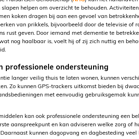
 slapen helpen om overzicht te behouden. Activiteite
amen koken dragen bij aan een gevoel van betrokkenhe
rken van prikkels, bijvoorbeeld door de televisie of r
ns rust geven. Door iemand met dementie te betrekken
at nog haalbaar is, voelt hij of zij zich nuttig en beh
id.
 professionele ondersteuning
e langer veilig thuis te laten wonen, kunnen versch
ken. Zo kunnen GPS-trackers uitkomst bieden bij dwa
standsbedieningen met eenvoudig gebruiksgemak kunne
iddelen kan ook professionele ondersteuning een bela
eerste aanspreekpunt en kan adviseren welke zorg of 
e. Daarnaast kunnen dagopvang en dagbesteding veel