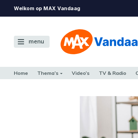
Welkom op MAX Vandaag
menu
Home
Thema’s
Video’s
TV & Radio
CONSUMENT
ETEN & DRINKEN
FAMILIE & RELATIE
GELD, W
TERUG NAAR TOEN