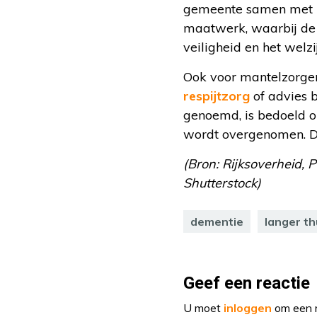
gemeente samen met u 
maatwerk, waarbij de 
veiligheid en het wel
Ook voor mantelzorger
respijtzorg
of advies b
genoemd, is bedoeld o
wordt overgenomen. D
(Bron: Rijksoverheid, P
Shutterstock)
dementie
langer t
Geef een reactie
U moet
inloggen
om een r