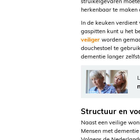
struikelgevaren moete
herkenbaar te maken d
In de keuken verdient
gaspitten kunt u het b
veiliger
worden gemaakt
douchestoel te gebrui
dementie langer zelfsta
L
Structuur en vo
Naast een veilige woni
Mensen met dementie v
Volgens de Nederlands