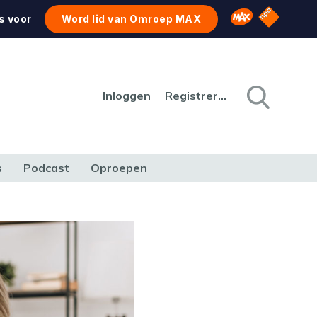
NPO Star
Omroep MAX
s voor
Word lid van Omroep MAX
Inloggen
Registreren
s
Podcast
Oproepen
CULTUUR
NATUUR & MILIEU
REIZEN & VERKEER