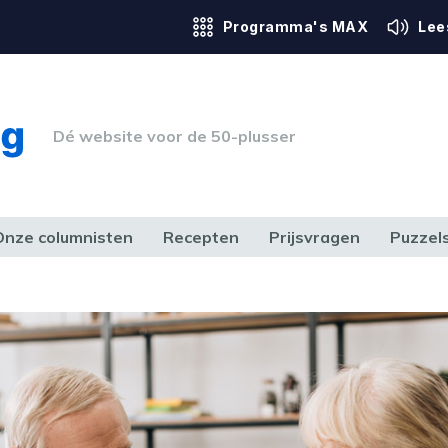
Programma's MAX
Lee
Dé website voor de 50-plusser
Onze columnisten
Recepten
Prijsvragen
Puzzel
ERK & RECHT
GEZONDHEID & SPORT
HUIS, TUIN & HOBBY
MEDIA & 