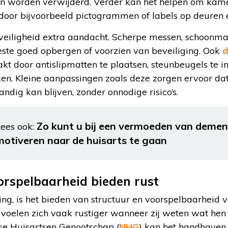
n worden verwijderd. Verder kan het helpen om kame
oor bijvoorbeeld pictogrammen of labels op deuren e
 veiligheid extra aandacht. Scherpe messen, schoon
este goed opbergen of voorzien van beveiliging. Ook
d
 door antislipmatten te plaatsen, steunbeugels te in
ken. Kleine aanpassingen zoals deze zorgen ervoor d
ndig kan blijven, zonder onnodige risico’s.
Zo kunt u bij een vermoeden van demen
ees ook:
motiveren naar de huisarts te gaan
orspelbaarheid bieden rust
ng, is het bieden van structuur en voorspelbaarheid v
oelen zich vaak rustiger wanneer zij weten wat hen 
e Huisartsen Genootschap (
NHG
) kan het handhaven 