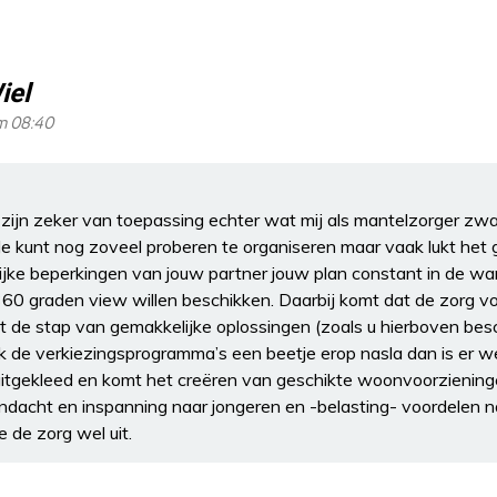
iel
m 08:40
zijn zeker van toepassing echter wat mij als mantelzorger zwaar
. Je kunt nog zoveel proberen te organiseren maar vaak lukt he
jke beperkingen van jouw partner jouw plan constant in de war 
360 graden view willen beschikken. Daarbij komt dat de zorg 
 de stap van gemakkelijke oplossingen (zoals u hierboven besc
s ik de verkiezingsprogramma’s een beetje erop nasla dan is er w
tgekleed en komt het creëren van geschikte woonvoorzieningen
andacht en inspanning naar jongeren en -belasting- voordelen n
e de zorg wel uit.