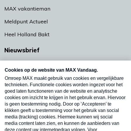
MAX vakantieman
Meldpunt Actueel
Heel Holland Bakt
Nieuwsbrief
Neem hier een gratis abonnement op onze
nieuwsbrief. Elke vrijdag- en dinsdagochtend in
uw mailbox.
Verzend