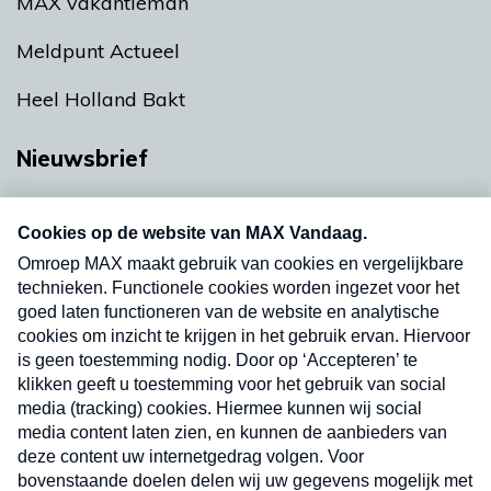
MAX vakantieman
Meldpunt Actueel
Heel Holland Bakt
Nieuwsbrief
Neem hier een gratis abonnement op onze
nieuwsbrief. Elke vrijdag- en dinsdagochtend in
uw mailbox.
Verzend