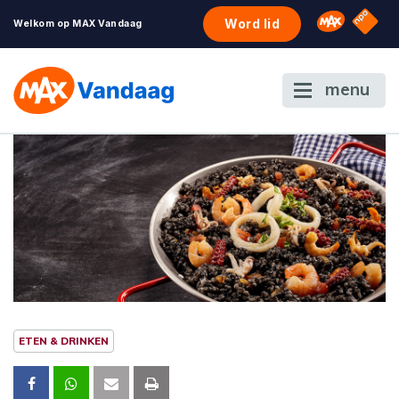
NPO S
Omroep 
Word lid
Welkom op MAX Vandaag
menu
ETEN & DRINKEN