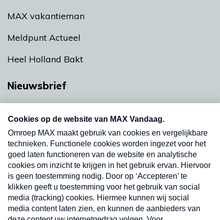
MAX vakantieman
Meldpunt Actueel
Heel Holland Bakt
Nieuwsbrief
Neem hier een gratis abonnement op onze
nieuwsbrief. Elke vrijdag- en dinsdagochtend in
uw mailbox.
Verzend