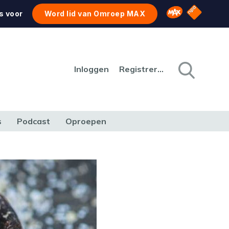
NPO Star
Omroep MAX
s voor
Word lid van Omroep MAX
Inloggen
Registreren
s
Podcast
Oproepen
CULTUUR
NATUUR & MILIEU
REIZEN & VERKEER