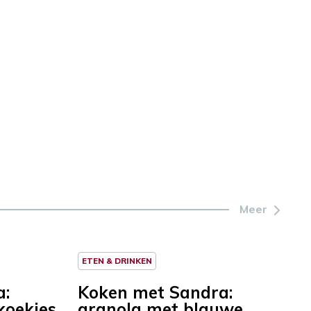
Meer
ETEN & DRINKEN
a:
Koken met Sandra:
koekjes
granola met blauwe