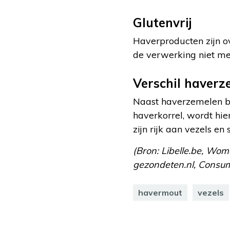
Glutenvrij
Haverproducten zijn ov
de verwerking niet met
Verschil haver
Naast haverzemelen be
haverkorrel, wordt hi
zijn rijk aan vezels e
(Bron: Libelle.be, Wo
gezondeten.nl, Consum
havermout
vezels