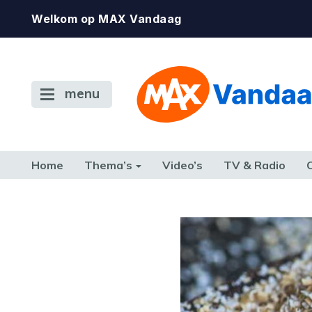
Welkom op MAX Vandaag
menu
Home
Thema’s
Video’s
TV & Radio
CONSUMENT
ETEN & DRINKEN
FAMILIE & RELATIE
GELD, W
TERUG NAAR TOEN