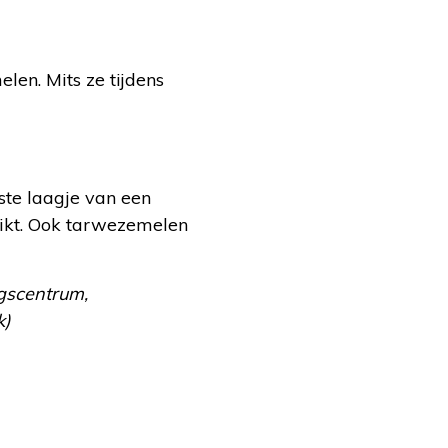
len. Mits ze tijdens
ste laagje van een
uikt. Ook tarwezemelen
ngscentrum,
k)