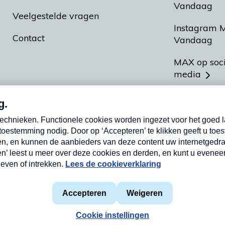
Vandaag
Veelgestelde vragen
Instagram 
Contact
Vandaag
MAX op soc
media
MAX vakan
Meldpunt A
Heel Hollan
aarden
Privacyverklaring
Cookieverklaring