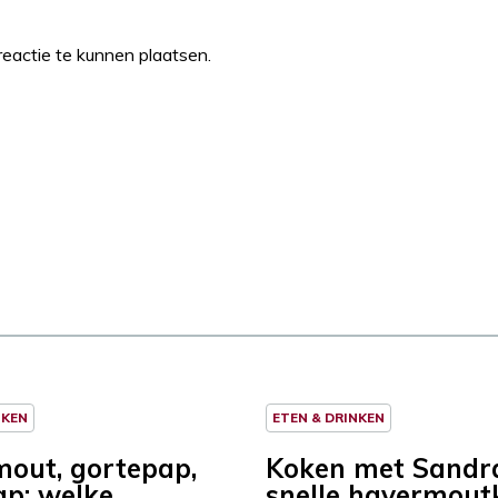
eactie te kunnen plaatsen.
NKEN
ETEN & DRINKEN
out, gortepap,
Koken met Sandr
ap: welke
snelle havermout