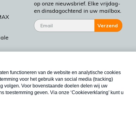
op onze nieuwsbrief. Elke vrijdag-
en dinsdagochtend in uw mailbox.
MAX
Verzend
iale
tieman
ctueel
Nieuwsbrief
d Bakt
Neem hier een gratis abonnement op onze
nieuwsbrief. Elke vrijdag- en dinsdagochtend in uw
mailbox.
Copyright © 2026 MAX Vandaag -
Omroep MAX
privacyverklaring