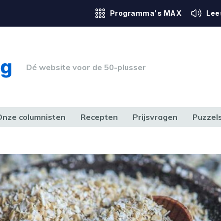
Programma's MAX
Lee
Dé website voor de 50-plusser
Onze columnisten
Recepten
Prijsvragen
Puzzel
ERK & RECHT
GEZONDHEID & SPORT
HUIS, TUIN & HOBBY
MEDIA & 