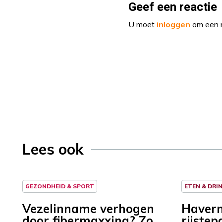
Geef een reactie
U moet
inloggen
om een r
Lees ook
GEZONDHEID & SPORT
ETEN & DRI
Vezelinname verhogen
Haverm
door fibermaxxing? Zo
rijstep