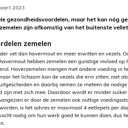
maart 2023
le gezondheidsvoordelen, maar het kan nóg ge
emelen zijn afkomstig van het buitenste vellet
rdelen zemelen
er vet dan havermout en meer eiwitten en vezels. Ook
s havermout hebben zemelen een gunstige invloed op h
erol. Haverzemelen mengen met andere voeding in h
 maar het lichaam kan de vezels die erin zitten, niet ab
uitgescheiden en daarbij nemen ze meteen de nodige 
ijn met zich mee. Daardoor wordt er minder suiker 
angezien er door de zemelen ook nuttige voedingsst
orden, is het advies er maximaal 4 eetlepels per dag
ocht nodig om hun werk goed te kunnen doen, dus het
n.