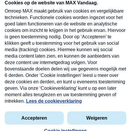
nieuwsbrief. Elke vrijdag- en dinsdagochtend in
uw mailbox.
Verzend
Nieuwsbrief
Neem hier een gratis abonnement op onze
nieuwsbrief. Elke vrijdag- en dinsdagochtend in uw
mailbox.
Contact
Algemene voorwaarden
Privacyverklaring
Cookieverklaring
Kwetsbaarheid melden
privacyverklaring
Copyright © 2026 MAX Vandaag -
Omroep MAX