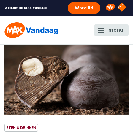
NPO S
Omroep 
Word lid
Welkom op MAX Vandaag
menu
ETEN & DRINKEN