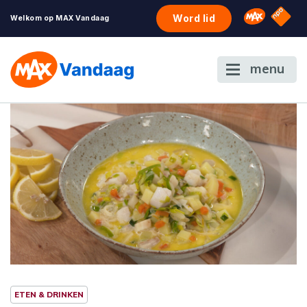
NPO S
Omroep 
Word lid
Welkom op MAX Vandaag
menu
ETEN & DRINKEN